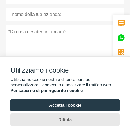



Utilizziamo i cookie
Utilizziamo cookie nostri e di terze parti per
Politica sulla riservatezza
presentare
personalizzare il contenuto e analizzare il traffico web.
Per saperne di più riguardo i cookie
Accetta i cookie
PIÙ SERVIZI
Copyright di © Guangzhou Chunke Environmental Technology Co. Ltd. E-mail:
Rifiuta
david@gzchunke.com