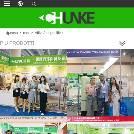

casa
>
casi
>
Attività espositive
PIÙ PRODOTTI