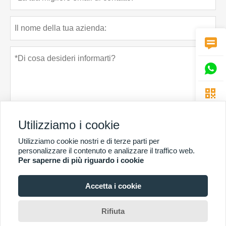



Utilizziamo i cookie
Utilizziamo cookie nostri e di terze parti per
Politica sulla riservatezza
presentare
personalizzare il contenuto e analizzare il traffico web.
Per saperne di più riguardo i cookie
Accetta i cookie
PIÙ SERVIZI
Copyright di © Guangzhou Chunke Environmental Technology Co. Ltd. E-mail:
Rifiuta
david@gzchunke.com