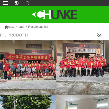

casa
>
casi
>
Responsabilità
PIÙ PRODOTTI