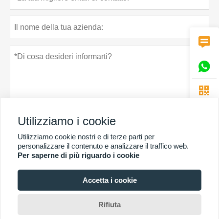



Utilizziamo i cookie
Utilizziamo cookie nostri e di terze parti per
Politica sulla riservatezza
presentare
personalizzare il contenuto e analizzare il traffico web.
Per saperne di più riguardo i cookie
Accetta i cookie
PIÙ SERVIZI
Copyright di © Guangzhou Chunke Environmental Technology Co. Ltd. E-mail:
Rifiuta
david@gzchunke.com