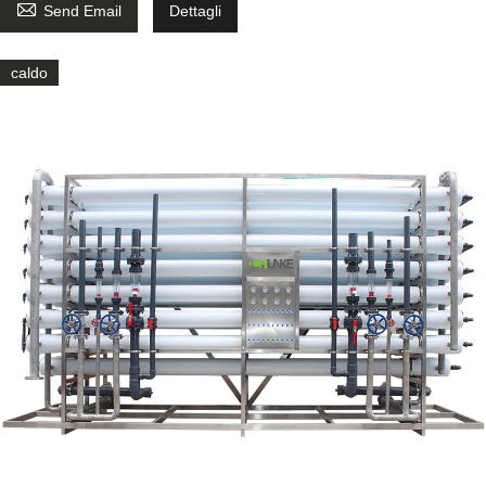

Send Email
Dettagli
caldo