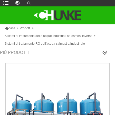

casa
>
Prodotti
>
Sistemi di trattamento delle acque industriali ad osmosi inversa
>
Sistemi di trattamento RO dell'acqua salmastra industriale
PIÙ PRODOTTI