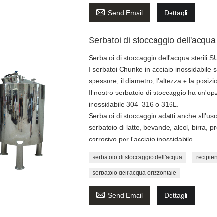

Send Email
Dettagli
Serbatoi di stoccaggio dell'acqua
Serbatoi di stoccaggio dell'acqua sterili 
I serbatoi Chunke in acciaio inossidabile 
spessore, il diametro, l'altezza e la posi
Il nostro serbatoio di stoccaggio ha un'opzi
inossidabile 304, 316 o 316L.
Serbatoi di stoccaggio adatti anche all'uso
serbatoio di latte, bevande, alcol, birra, p
corrosivo per l'acciaio inossidabile.
serbatoio di stoccaggio dell'acqua
recipie
serbatoio dell'acqua orizzontale

Send Email
Dettagli