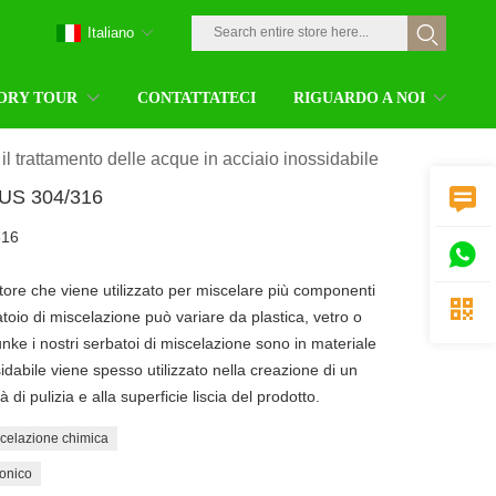
Italiano
ORY TOUR
CONTATTATECI
RIGUARDO A NOI
 il trattamento delle acque in acciaio inossidabile
 SUS 304/316

316

tore che viene utilizzato per miscelare più componenti

batoio di miscelazione può variare da plastica, vetro o
hunke i nostri serbatoi di miscelazione sono in materiale
idabile viene spesso utilizzato nella creazione di un
à di pulizia e alla superficie liscia del prodotto.
scelazione chimica
ionico