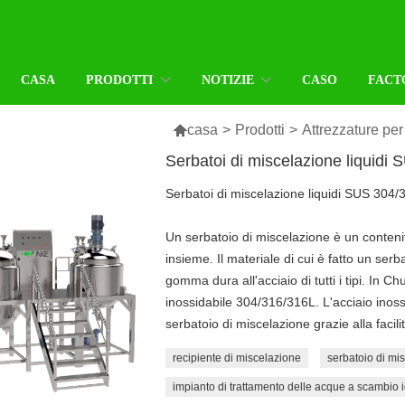
CASA
PRODOTTI
NOTIZIE
CASO
FACT

casa
>
Prodotti
>
Attrezzature per
Serbatoi di miscelazione liquidi
Serbatoi di miscelazione liquidi SUS 304/
Un serbatoio di miscelazione è un conteni
insieme. Il materiale di cui è fatto un ser
gomma dura all'acciaio di tutti i tipi. In C
inossidabile 304/316/316L. L'acciaio inoss
serbatoio di miscelazione grazie alla facilit
recipiente di miscelazione
serbatoio di mi
impianto di trattamento delle acque a scambio 