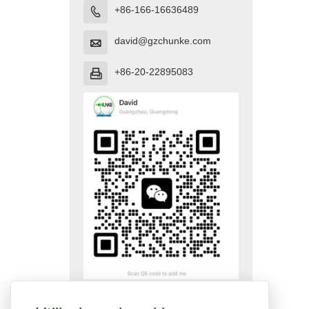
+86-166-16636489

david@gzchunke.com

+86-20-22895083
