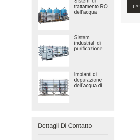
Sistemi di
pre
trattamento RO
dell'acqua
salmastra
industriale
Sistemi
industriali di
purificazione
dell'acqua ad
osmosi inversa
Impianti di
depurazione
dell'acqua di
grandi
dimensioni
Dettagli Di Contatto