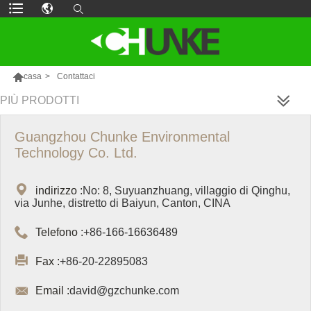

casa
>
Contattaci
PIÙ PRODOTTI
Guangzhou Chunke Environmental
Technology Co. Ltd.

indirizzo :
No: 8, Suyuanzhuang, villaggio di Qinghu,
via Junhe, distretto di Baiyun, Canton, CINA

Telefono :
+86-166-16636489

Fax :
+86-20-22895083

Email :
david@gzchunke.com