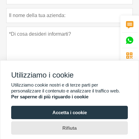



Utilizziamo i cookie
Utilizziamo cookie nostri e di terze parti per
Politica sulla riservatezza
presentare
personalizzare il contenuto e analizzare il traffico web.
Per saperne di più riguardo i cookie
Accetta i cookie
PIÙ SERVIZI
Copyright di © Guangzhou Chunke Environmental Technology Co. Ltd. E-mail:
Rifiuta
david@gzchunke.com