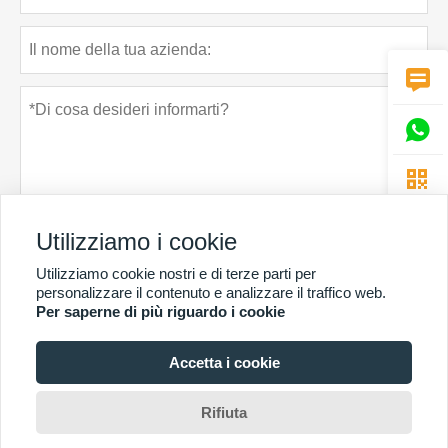



Utilizziamo i cookie
Utilizziamo cookie nostri e di terze parti per
Politica sulla riservatezza
presentare
personalizzare il contenuto e analizzare il traffico web.
Per saperne di più riguardo i cookie
Accetta i cookie
PIÙ SERVIZI
Copyright di © Guangzhou Chunke Environmental Technology Co. Ltd. E-mail:
Rifiuta
david@gzchunke.com