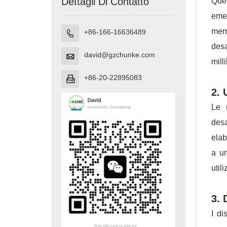
Dettagli Di Contatto
Ques
emer
memb
+86-166-16636489

desa
david@gzchunke.com

mill
+86-20-22895083

2. 
Le 
desa
elab
a un
utili
3. 
I di