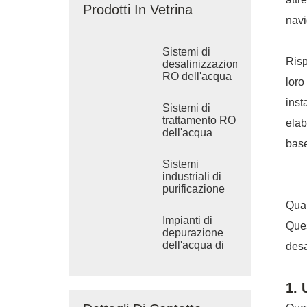
Prodotti In Vetrina
navi
Sistemi di
Risp
desalinizzazione
RO dell'acqua
loro
di mare
industriale
inst
Sistemi di
trattamento RO
elab
dell'acqua
base
salmastra
industriale
Sistemi
industriali di
purificazione
dell'acqua ad
Quan
osmosi inversa
Impianti di
Que
depurazione
dell'acqua di
desa
grandi
dimensioni
1. 