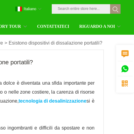
Italiano
ORY TOUR
CONTATTATECI
RIGUARDO A NOI
re
>
Esistono dispositivi di dissalazione portatili?

one portatili?


qua dolce è diventata una sfida importante per
no o nelle zone costiere, la carenza di risorse
tuazione,
tecnologia di desalinizzazione
si è
sso ingombranti e difficili da spostare e non