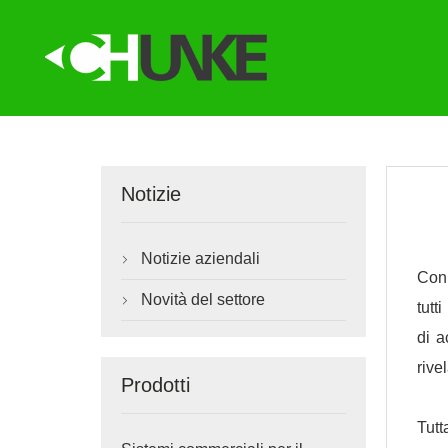
Notizie
Notizie aziendali

Con 
Novità del settore

tutt
di a
rive
Prodotti
Tutt