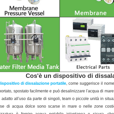
Cos'è un dispositivo di dissal
dispositivo di dissalazione portatile
, come suggerisce il nome,
portato, spostato facilmente e può desalinizzare l'acqua di mare
 adatto all'uso da parte di singoli, team o piccole unità in si
rse di acqua dolce sono scarse in mare o nelle zone costier
rezzatura è fornire acqua potabile istantanea e sicura, c