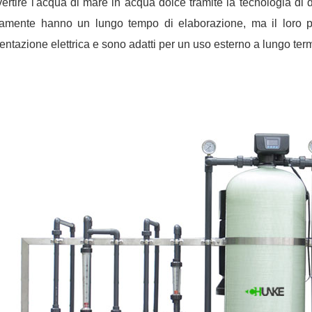
ertire l'acqua di mare in acqua dolce tramite la tecnologia di di
itamente hanno un lungo tempo di elaborazione, ma il loro 
entazione elettrica e sono adatti per un uso esterno a lungo term