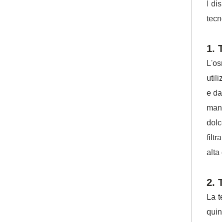
I di
tecn
1. 
L'os
util
e da
manu
dolc
filt
alta
2. 
La t
quin