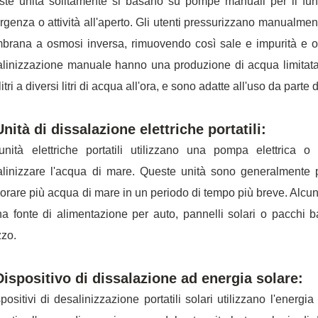
te unità solitamente si basano su pompe manuali per il fun
genza o attività all'aperto. Gli utenti pressurizzano manualment
rana a osmosi inversa, rimuovendo così sale e impurità e ot
linizzazione manuale hanno una produzione di acqua limitata,
ilitri a diversi litri di acqua all'ora, e sono adatte all'uso da par
Unità di dissalazione elettriche portatili:
unità elettriche portatili utilizzano una pompa elettrica o
linizzare l'acqua di mare. Queste unità sono generalmente p
orare più acqua di mare in un periodo di tempo più breve. Alcuni 
a fonte di alimentazione per auto, pannelli solari o pacchi batt
zzo.
Dispositivo di dissalazione ad energia solare:
spositivi di desalinizzazione portatili solari utilizzano l'energ