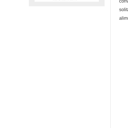
conv
sol
alim