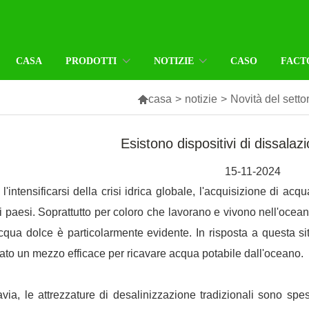
CASA
PRODOTTI
NOTIZIE
CASO
FACT

casa
>
notizie
>
Novità del setto
Esistono dispositivi di dissalazi
15-11-2024
l'intensificarsi della crisi idrica globale, l'acquisizione di ac
i i paesi. Soprattutto per coloro che lavorano e vivono nell'ocea
cqua dolce è particolarmente evidente. In risposta a questa si
lato un mezzo efficace per ricavare acqua potabile dall'oceano.
avia, le attrezzature di desalinizzazione tradizionali sono spe