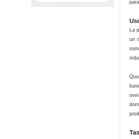
para
Us
La p
un c
osm
indu
Quan
base
ovvi
doma
prod
Tas