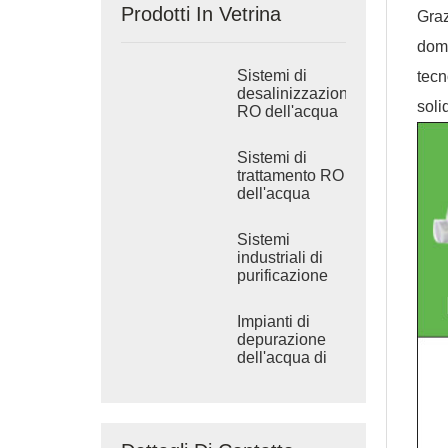
Prodotti In Vetrina
Graz
dome
Sistemi di
tecn
desalinizzazione
soli
RO dell'acqua
di mare
industriale
Sistemi di
trattamento RO
dell'acqua
salmastra
industriale
Sistemi
industriali di
purificazione
dell'acqua ad
osmosi inversa
Impianti di
depurazione
dell'acqua di
grandi
dimensioni