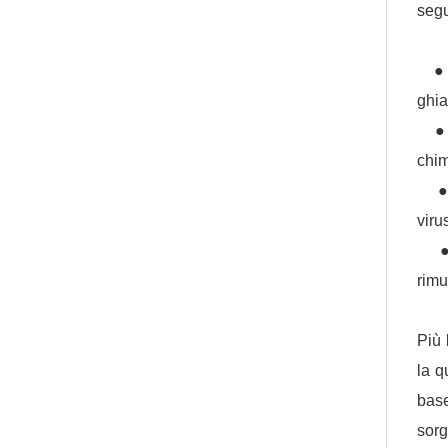
segu
● El
ghia
● El
chim
● Me
viru
● Po
rimu
Più 
la q
base
sorg