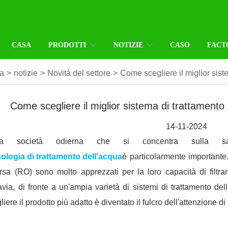
CASA
PRODOTTI
NOTIZIE
CASO
FACT
a
>
notizie
>
Novità del settore
>
Come scegliere il miglior sis
Come scegliere il miglior sistema di trattamento
14-11-2024
la società odierna che si concentra sulla sal
ologia di trattamento dell'acqua
è particolarmente importante.
rsa (RO) sono molto apprezzati per la loro capacità di filtrar
avia, di fronte a un'ampia varietà di sistemi di trattamento d
liere il prodotto più adatto è diventato il fulcro dell'attenzione d