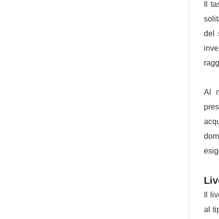
Il t
soli
del 
inve
ragg
Al m
pres
acqu
dome
esi
Liv
Il l
al t