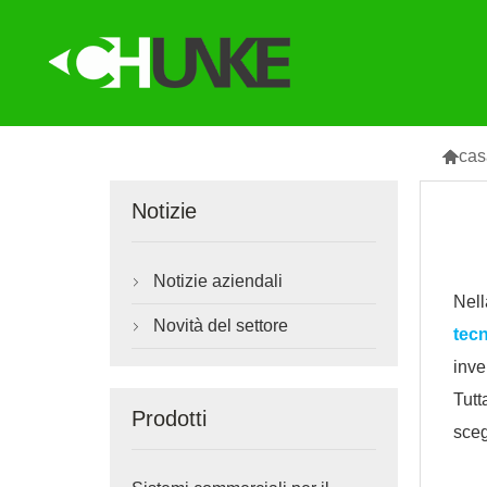

cas
Notizie
Notizie aziendali

Nel
Novità del settore

tecn
inve
Tutt
Prodotti
sceg