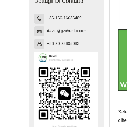
Dettagli Di Contatto
+86-166-16636489

david@gzchunke.com

+86-20-22895083

Sele
diff