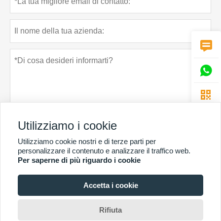



Utilizziamo i cookie
Utilizziamo cookie nostri e di terze parti per
Politica sulla riservatezza
presentare
personalizzare il contenuto e analizzare il traffico web.
Per saperne di più riguardo i cookie
Accetta i cookie
PIÙ SERVIZI
Copyright di © Guangzhou Chunke Environmental Technology Co. Ltd. E-mail:
Rifiuta