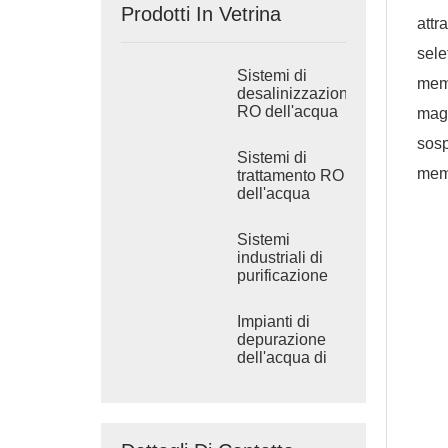
Prodotti In Vetrina
attr
sele
Sistemi di
memb
desalinizzazione
RO dell'acqua
magg
di mare
sosp
industriale
Sistemi di
mem
trattamento RO
dell'acqua
salmastra
industriale
Sistemi
industriali di
purificazione
dell'acqua ad
osmosi inversa
Impianti di
depurazione
dell'acqua di
grandi
dimensioni