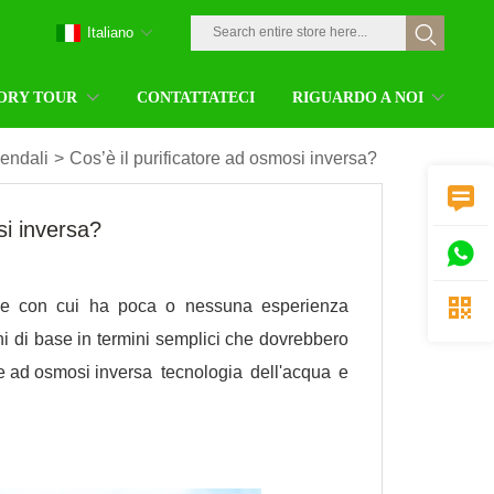
Italiano
ORY TOUR
CONTATTATECI
RIGUARDO A NOI
iendali
>
Cos’è il purificatore ad osmosi inversa?

si inversa?


sone con cui ha poca o nessuna esperienza
i di base in termini semplici che dovrebbero
re ad osmosi inversa
tecnologia dell'acqua e