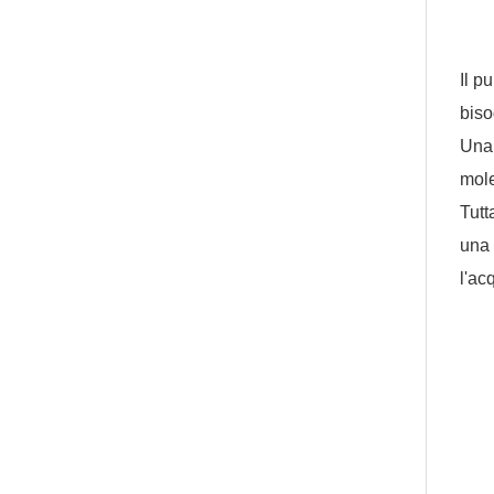
Il p
biso
Una 
mol
Tutt
una 
l'ac