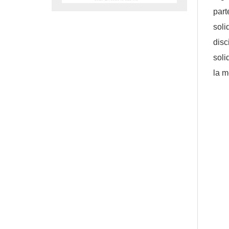
part
soli
disc
soli
la m