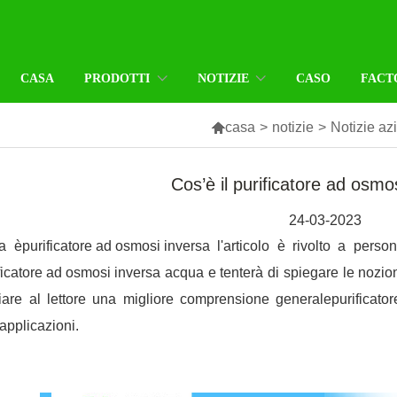
CASA
PRODOTTI
NOTIZIE
CASO
FACT

casa
>
notizie
>
Notizie az
Cos’è il purificatore ad osmo
24-03-2023
a è
purificatore ad osmosi inversa
l'articolo è rivolto a per
ficatore ad osmosi inversa
acqua e tenterà di spiegare le nozion
iare al lettore una migliore comprensione generale
purificato
applicazioni.