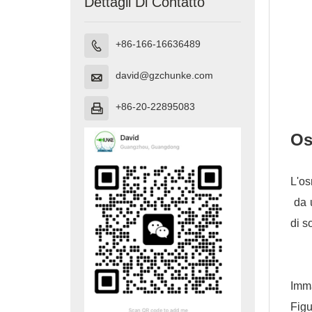
Dettagli Di Contatto
+86-166-16636489

david@gzchunke.com

+86-20-22895083

Os
L'os
da u
di so
Imm
Figu