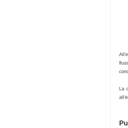
All'
flus
conc
La d
all'e
Pu