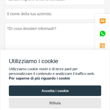



Utilizziamo i cookie
Utilizziamo cookie nostri e di terze parti per
Politica sulla riservatezza
presentare
personalizzare il contenuto e analizzare il traffico web.
Per saperne di più riguardo i cookie
Accetta i cookie
PIÙ SERVIZI
Copyright di © Guangzhou Chunke Environmental Technology Co. Ltd. E-mail:
Rifiuta
david@gzchunke.com