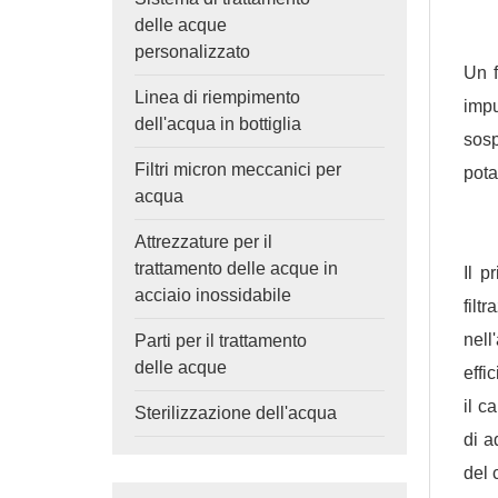
delle acque
personalizzato
Un f
Linea di riempimento
impu
dell'acqua in bottiglia
sosp
Filtri micron meccanici per
potab
acqua
Attrezzature per il
trattamento delle acque in
Il p
acciaio inossidabile
filt
nell
Parti per il trattamento
delle acque
effi
il c
Sterilizzazione dell'acqua
di a
del 