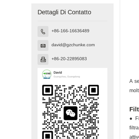
Dettagli Di Contatto
+86-166-16636489

david@gzchunke.com

+86-20-22895083

A se
molti
Fil
● Fi
filt
atti