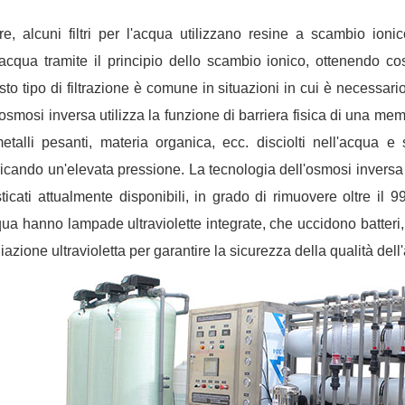
tre, alcuni filtri per l'acqua utilizzano resine a scambio io
'acqua tramite il principio dello scambio ionico, ottenendo così
to tipo di filtrazione è comune in situazioni in cui è necessari
'osmosi inversa utilizza la funzione di barriera fisica di una m
etalli pesanti, materia organica, ecc. disciolti nell'acqua 
icando un'elevata pressione. La tecnologia dell'osmosi inversa è
sticati attualmente disponibili, in grado di rimuovere oltre il 9
qua hanno lampade ultraviolette integrate, che uccidono batteri, 
diazione ultravioletta per garantire la sicurezza della qualità dell