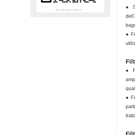
● Si
dell
bagn
● Fi
util
Fil
● Fi
ampi
qual
● Fi
part
trat
Fil