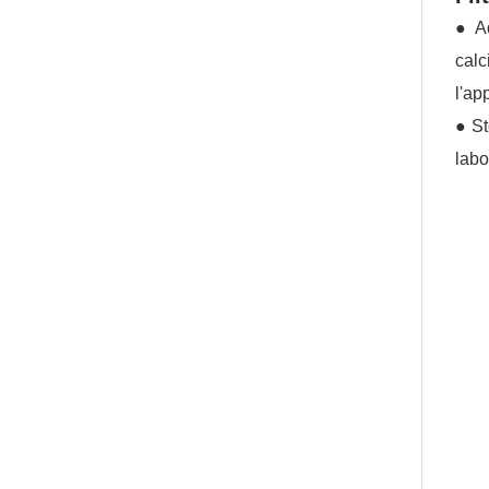
● Ad
cal
l'ap
● St
labo