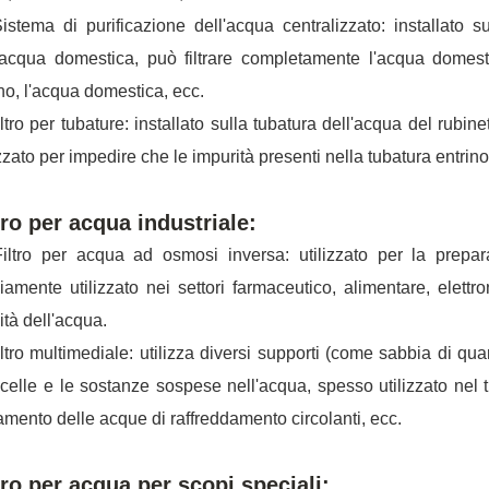
stema di purificazione dell'acqua centralizzato: installato s
'acqua domestica, può filtrare completamente l'acqua domestic
o, l'acqua domestica, ecc.
ltro per tubature: installato sulla tubatura dell'acqua del rubinet
izzato per impedire che le impurità presenti nella tubatura entrin
tro per acqua industriale:
ltro per acqua ad osmosi inversa: utilizzato per la prepara
amente utilizzato nei settori farmaceutico, alimentare, elettroni
ità dell'acqua.
ltro multimediale: utilizza diversi supporti (come sabbia di quarz
icelle e le sostanze sospese nell'acqua, spesso utilizzato nel t
tamento delle acque di raffreddamento circolanti, ecc.
tro per acqua per scopi speciali: