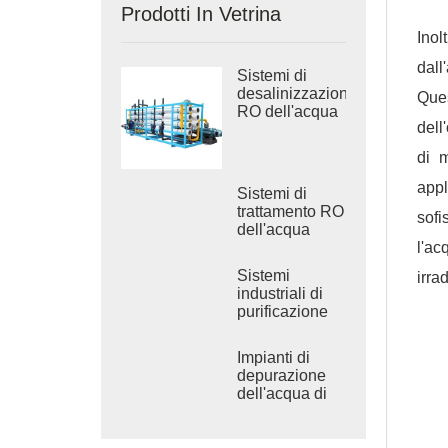
Prodotti In Vetrina
Inol
dall
Sistemi di
desalinizzazione
Ques
RO dell'acqua
dell
di mare
industriale
di m
appl
Sistemi di
trattamento RO
sofi
dell'acqua
salmastra
l'ac
industriale
Sistemi
irra
industriali di
purificazione
dell'acqua ad
osmosi inversa
Impianti di
depurazione
dell'acqua di
grandi
dimensioni