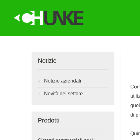
Notizie
Notizie aziendali

Com
Novità del settore

util
quel
di p
Prodotti
Quin