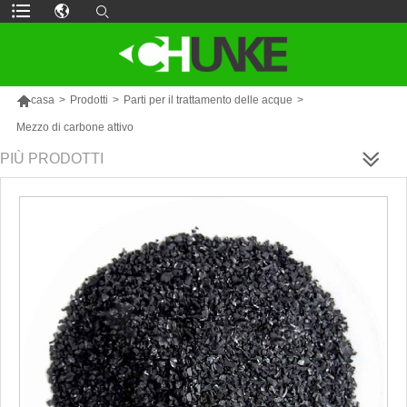

casa
>
Prodotti
>
Parti per il trattamento delle acque
>
Mezzo di carbone attivo
PIÙ PRODOTTI