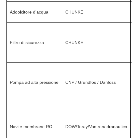
FR
Addolcitore d'acqua
CHUNKE
/ 
FR
Filtro di sicurezza
CHUNKE
S
Pompa ad alta pressione
CNP / Grundfos / Danfoss
S
Navi e membrane RO
DOW/Toray/Vontron/Idranautica
F