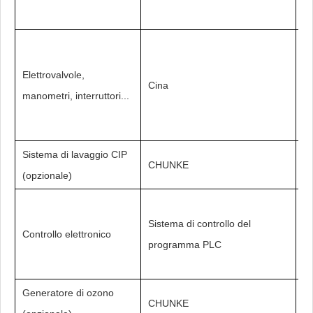
Elettrovalvole,
Cina
C
manometri, interruttori...
Sistema di lavaggio CIP
CHUNKE
SS
(opzionale)
Co
Sistema di controllo del
de
Controllo elettronico
programma PLC
lu
pa
Generatore di ozono
Da
CHUNKE