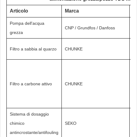
Articolo
Marca
M
Pompa dell'acqua
CNP / Grundfos / Danfoss
S
grezza
FR
Filtro a sabbia al quarzo
CHUNKE
/ 
FR
Filtro a carbone attivo
CHUNKE
/ 
Sistema di dosaggio
chimico
SEKO
antincrostante/antifouling