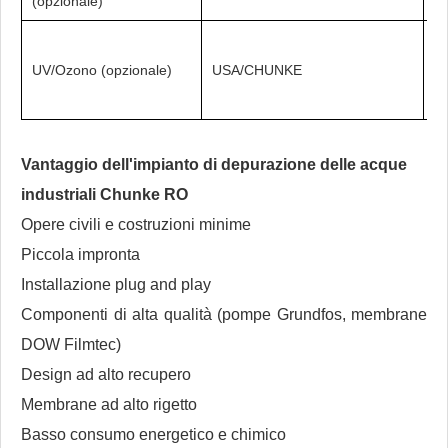
(opzionale)
de
St
UV/Ozono (opzionale)
USA/CHUNKE
co
ae
Vantaggio dell'impianto di depurazione delle acque
industriali Chunke RO
Opere civili e costruzioni minime
Piccola impronta
Installazione plug and play
Componenti di alta qualità (pompe Grundfos, membrane
DOW Filmtec)
Design ad alto recupero
Membrane ad alto rigetto
Basso consumo energetico e chimico