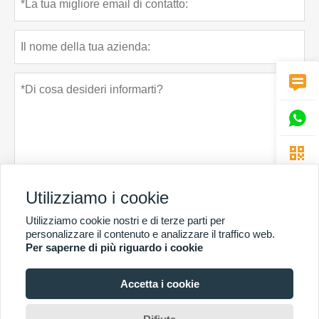



Utilizziamo i cookie
Politica sulla riservatezza
presentare
Utilizziamo cookie nostri e di terze parti per
personalizzare il contenuto e analizzare il traffico web.
Per saperne di più riguardo i cookie
Accetta i cookie
PIÙ SERVIZI
Copyright di © Guangzhou Chunke Environmental Technology Co. Ltd. E-mail: