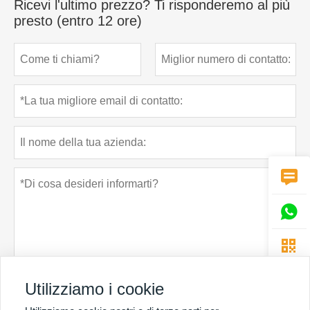
Ricevi l'ultimo prezzo? Ti risponderemo al più
presto (entro 12 ore)



Utilizziamo i cookie
Politica sulla riservatezza
presentare