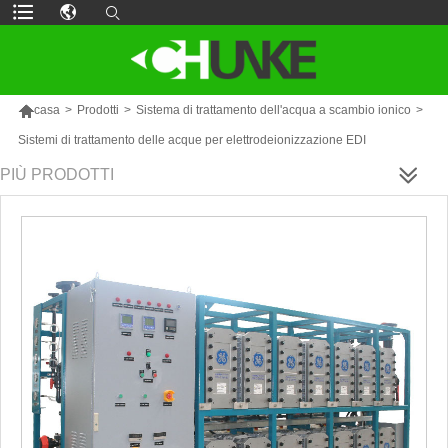

casa
>
Prodotti
>
Sistema di trattamento dell'acqua a scambio ionico
>
Sistemi di trattamento delle acque per elettrodeionizzazione EDI
PIÙ PRODOTTI