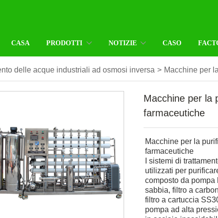
CASA
PRODOTTI
NOTIZIE
CASO
FACT
ento delle acque industriali ad osmosi inversa
>
Macchine per l
Macchine per la 
farmaceutiche
Macchine per la puri
farmaceutiche
I sistemi di trattam
utilizzati per purific
composto da pompa boo
sabbia, filtro a carbo
filtro a cartuccia SS
pompa ad alta pressi