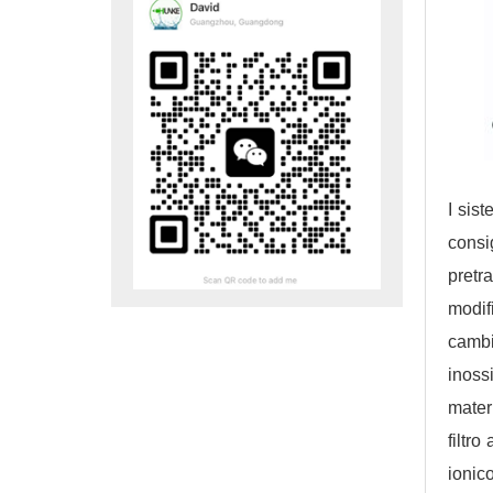
I sis
consi
pretr
modif
cambi
inoss
mater
filtr
ionico