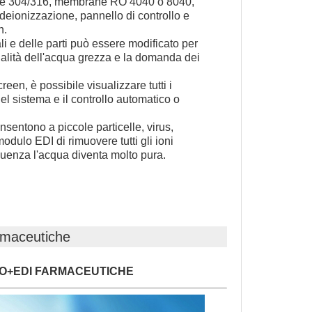
bile 304/316, membrane RO 4040 o 8040,
deionizzazione, pannello di controllo e
n.
li e delle parti può essere modificato per
ualità dell'acqua grezza e la domanda dei
een, è possibile visualizzare tutti i
el sistema e il controllo automatico o
.
entono a piccole particelle, virus,
modulo EDI di rimuovere tutti gli ioni
guenza l'acqua diventa molto pura.
rmaceutiche
O+EDI FARMACEUTICHE