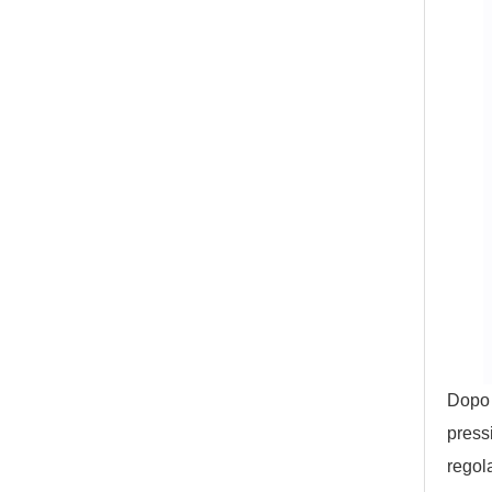
Dopo 
press
regol