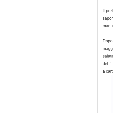
Il pre
sapor
manua
Dopo 
maggi
salat
del fi
a car