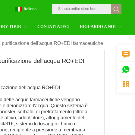
Italiano
ORY TOUR
CONTATTATECI
RIGUARDO A NOI
a purificazione dell'acqua RO+EDI farmaceutiche

purificazione dell'acqua RO+EDI


ficazione dell'acqua RO+EDI
ento delle acque farmaceutiche vengono
are e deionizzare l'acqua. Questo sistema è
ster, serbatoi di pretrattamento (filtro a
ne attivo, addolcitore), alloggiamento del
304/316, sistemi di dosaggio chimico,
one, recipiente a pressione a membrana