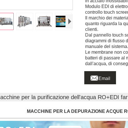
in acciaio inossida
Modulo EDI di elettro
controllo touch scree
Il marchio dei materia
quanto riguarda la q
clienti.
Dal pannello touch scr
diagrammi di flusso d
manuale del sistema
Le membrane non cons
batteri di passare al 
dall'acqua, di conse

Email
acchine per la purificazione dell'acqua RO+EDI fa
MACCHINE PER LA DEPURAZIONE ACQUE R