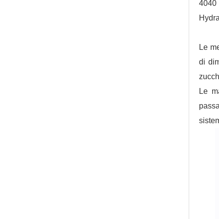
4040 
Hydra
Le me
di di
zucche
Le ma
passa
siste