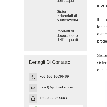
dell'acqua
salmastra
inver
industriale
Sistemi
industriali di
Il pr
purificazione
dell'acqua ad
ioniz
osmosi inversa
Impianti di
elett
depurazione
dell'acqua di
proge
grandi
dimensioni
Siste
Dettagli Di Contatto
siste
quali
+86-166-16636489

david@gzchunke.com

+86-20-22895083
