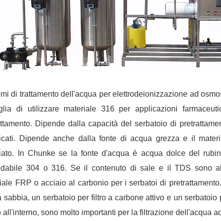
temi di trattamento dell'acqua per elettrodeionizzazione ad osmo
glia di utilizzare materiale 316 per applicazioni farmaceut
attamento. Dipende dalla capacità del serbatoio di pretrattam
icati. Dipende anche dalla fonte di acqua grezza e il mater
ato. In Chunke se la fonte d'acqua è acqua dolce del rubi
idabile 304 o 316. Se il contenuto di sale e il TDS sono al
iale FRP o acciaio al carbonio per i serbatoi di pretrattamento.
o a sabbia, un serbatoio per filtro a carbone attivo e un serbato
 all'interno, sono molto importanti per la filtrazione dell'acqua 