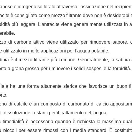
nese e idrogeno solforato attraverso l'ossidazione nel recipien
racite è consigliato come mezzo filtrante dove non è desiderabi
bidità più leggera. L'antracite viene generalmente utilizzata in a
erabile.
zzo di carbone attivo viene utilizzato per rimuovere sapore, o
 utilizzato in molte applicazioni per l'acqua potabile.
bbia è il mezzo filtrante più comune. Generalmente, la sabbia 
rto a grana grossa per rimuovere i solidi sospesi e la torbidit
iaia ha una forma altamente sferica che favorisce un buon flu
rto.
rreno di calcite è un composto di carbonato di calcio appositam
di dissoluzione costanti per il trattamento dell'acqua.
ltimedialità è necessaria quando è richiesta la massima quali
o piccoli per essere rimossi con i media standard. È costituit