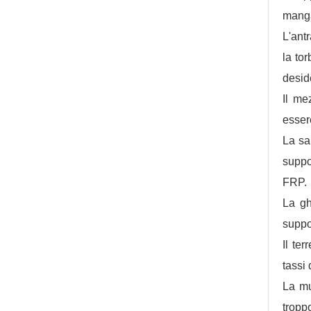
manga
L'ant
la tor
desid
Il me
essere
La sa
suppo
FRP.
La gh
suppo
Il te
tassi 
La mu
tropp