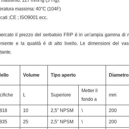
 massimo: 127 mmHg (5"Hg).
ratura massima: 40°C (104F)
ficati ;CE ; ISO9001 ecc.
ercato il prezzo del serbatoio FRP è in un'ampia gamma di m
niente e la qualità è di alto livello. Le dimensioni del 
tante.
ello
Volume
Tipo aperto
Diametro
Metter il
cifiche
L
Superiore
mm
fondo a
818
10
2,5" NPSM
\
200
835
25
2,5" NPSM
\
200