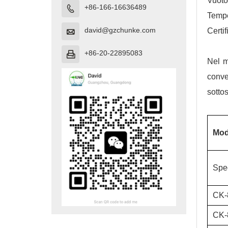
Vuoto
+86-166-16636489

Tempe
david@gzchunke.com
Certi

+86-20-22895083

Nel m
conve
sottos
Mod
Spe
CK-
CK-