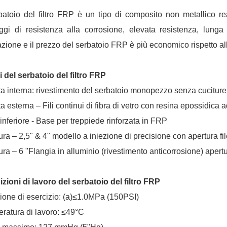
rbatoio del filtro FRP è un tipo di composito non metallico rea
ggi di resistenza alla corrosione, elevata resistenza, lunga 
azione e il prezzo del serbatoio FRP è più economico rispetto all
i del serbatoio del filtro FRP
ta interna: rivestimento del serbatoio monopezzo senza cuciture 
a esterna – Fili continui di fibra di vetro con resina epossidica 
inferiore - Base per treppiede rinforzata in FRP
ura –
2,5" & 4"
modello a iniezione di precisione con apertura file
ura –
6 "Flangia in alluminio
(rivestimento anticorrosione) apertu
zioni di lavoro del serbatoio del filtro FRP
ione di esercizio: (a)≤1.0MPa (150PSI)
ratura di lavoro: ≤49°C