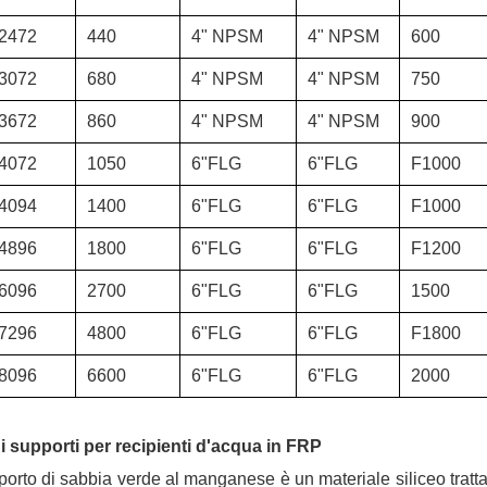
2472
440
4" NPSM
4" NPSM
600
3072
680
4" NPSM
4" NPSM
750
3672
860
4" NPSM
4" NPSM
900
4072
1050
6"FLG
6"FLG
F1000
4094
1400
6"FLG
6"FLG
F1000
4896
1800
6"FLG
6"FLG
F1200
6096
2700
6"FLG
6"FLG
1500
7296
4800
6"FLG
6"FLG
F1800
8096
6600
6"FLG
6"FLG
2000
di supporti per recipienti d'acqua in FRP
pporto di sabbia verde al manganese è un materiale siliceo tratta