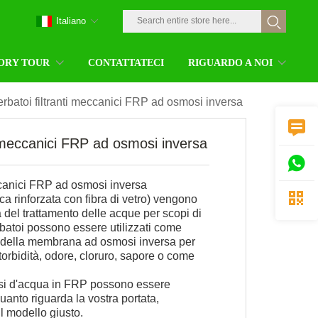
Italiano
ORY TOUR
CONTATTATECI
RIGUARDO A NOI
rbatoi filtranti meccanici FRP ad osmosi inversa

i meccanici FRP ad osmosi inversa

eccanici FRP ad osmosi inversa

ca rinforzata con fibra di vetro) vengono
ria del trattamento delle acque per scopi di
erbatoi possono essere utilizzati come
 della membrana ad osmosi inversa per
 torbidità, odore, cloruro, sapore o come
asi d'acqua in FRP possono essere
uanto riguarda la vostra portata,
l modello giusto.