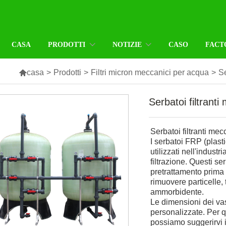
CASA
PRODOTTI
NOTIZIE
CASO
FACT

casa
>
Prodotti
>
Filtri micron meccanici per acqua
>
Se
Serbatoi filtrant
Serbatoi filtranti m
I serbatoi FRP (plasti
utilizzati nell'indust
filtrazione. Questi s
pretrattamento prima
rimuovere particelle,
ammorbidente.
Le dimensioni dei v
personalizzate. Per q
possiamo suggerirvi i