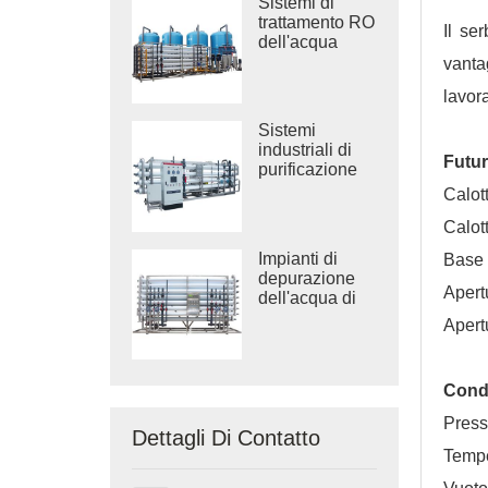
Sistemi di
trattamento RO
Il se
dell'acqua
salmastra
vanta
industriale
lavor
Sistemi
industriali di
Futur
purificazione
dell'acqua ad
Calot
osmosi inversa
Calott
Impianti di
Base 
depurazione
Apert
dell'acqua di
grandi
Apert
dimensioni
Condi
Press
Dettagli Di Contatto
Tempe