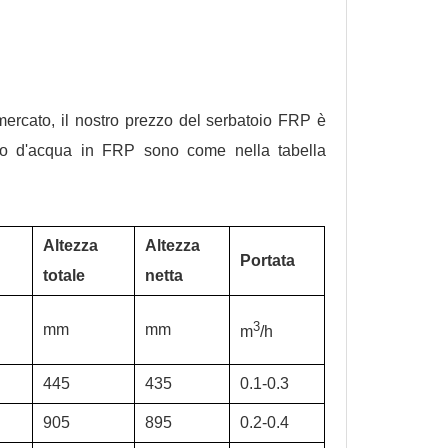
ercato, il nostro prezzo del serbatoio FRP è
vaso d'acqua in FRP sono come nella tabella
Altezza
Altezza
Portata
totale
netta
3
mm
mm
m
/h
445
435
0.1-0.3
905
895
0.2-0.4