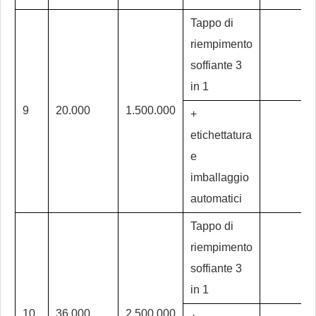
Tappo di
riempimento
soffiante 3
in 1
9
20.000
1.500.000
+
etichettatura
e
imballaggio
automatici
Tappo di
riempimento
soffiante 3
in 1
10
36.000
2.500.000