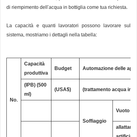
di riempimento dell'acqua in bottiglia come tua richiesta.
La capacità e quanti lavoratori possono lavorare sul
sistema, mostriamo i dettagli nella tabella:
Capacità
Budget
Automazione delle app
produttiva
(IPB) (500
(USA$)
(trattamento acqua incl
ml)
No.
Vuoto
Soffiaggio
allattam
artificiale