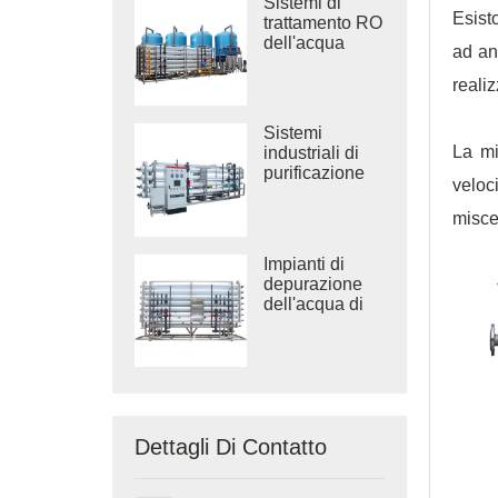
Sistemi di
Esist
trattamento RO
dell'acqua
ad an
salmastra
industriale
reali
Sistemi
La mi
industriali di
purificazione
veloc
dell'acqua ad
osmosi inversa
misce
Impianti di
depurazione
dell'acqua di
grandi
dimensioni
Dettagli Di Contatto