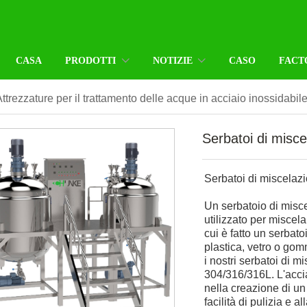
CASA
PRODOTTI
NOTIZIE
CASO
FACT
ttrezzature per il trattamento delle acque in acciaio inossidabil
Serbatoi di misce
Serbatoi di miscelaz
Un serbatoio di misc
utilizzato per miscel
cui è fatto un serbat
plastica, vetro o gomm
i nostri serbatoi di 
304/316/316L. L'accia
nella creazione di un
facilità di pulizia e a