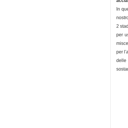
accia
In qu
nostr
2 sta
per u
misce
per l
delle
sosta