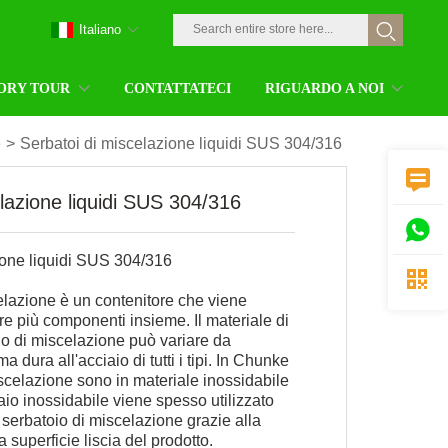
Italiano
ORY TOUR
CONTATTATECI
RIGUARDO A NOI
e
>
Serbatoi di miscelazione liquidi SUS 304/316

lazione liquidi SUS 304/316

ione liquidi SUS 304/316

elazione è un contenitore che viene
are più componenti insieme. Il materiale di
oio di miscelazione può variare da
a dura all'acciaio di tutti i tipi. In Chunke
miscelazione sono in materiale inossidabile
io inossidabile viene spesso utilizzato
 serbatoio di miscelazione grazie alla
lla superficie liscia del prodotto.