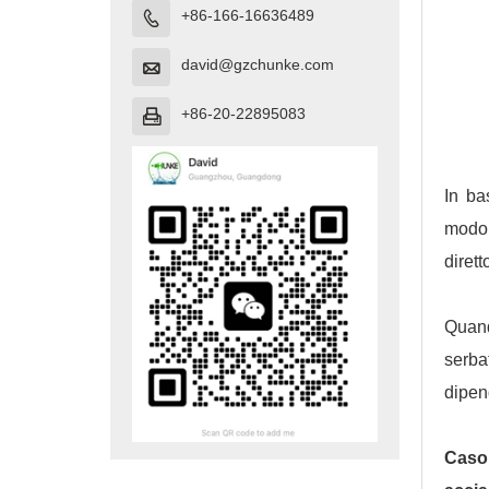
+86-166-16636489

david@gzchunke.com

+86-20-22895083

In ba
modo 
diret
Quand
serba
dipend
Caso 