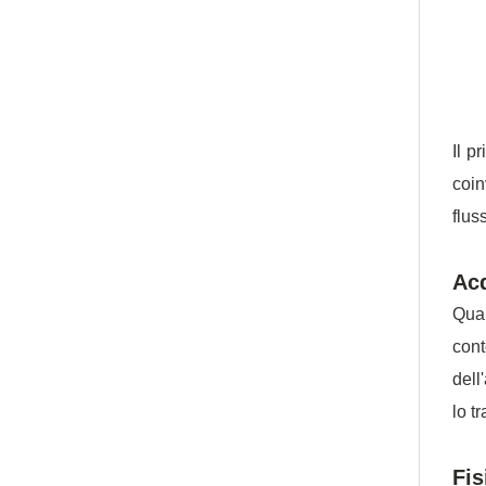
Il p
coin
flus
Acq
Quan
cont
dell
lo t
Fis