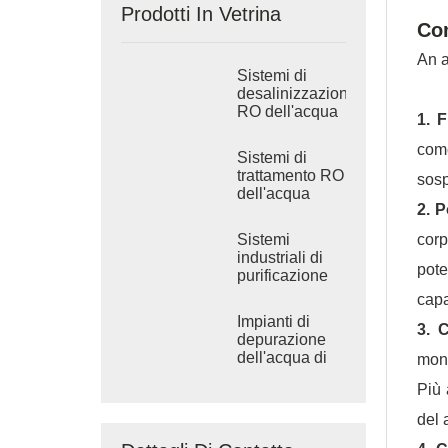
Prodotti In Vetrina
Com
An a
Sistemi di
desalinizzazione
RO dell'acqua
1. F
di mare
industriale
come
Sistemi di
trattamento RO
sosp
dell'acqua
2. 
salmastra
industriale
corp
Sistemi
industriali di
pote
purificazione
dell'acqua ad
capa
osmosi inversa
Impianti di
3. 
depurazione
dell'acqua di
moni
grandi
Più 
dimensioni
del 