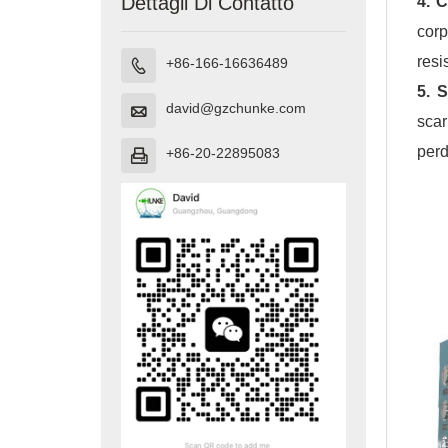
Dettagli Di Contatto
4. 
corp
resi
+86-166-16636489

5. 
david@gzchunke.com

scar
perd
+86-20-22895083
