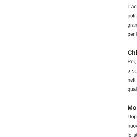
L'ac
poli
gran
per 
Chi
Poi,
a sc
nell
qual
Mon
Dopo
nuov
lo s