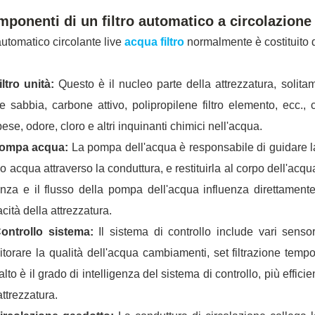
ponenti di un filtro automatico a circolazione 
utomatico circolante live
acqua filtro
normalmente è costituito da
iltro unità:
Questo è il nucleo parte della attrezzatura, solitam
 sabbia, carbone attivo, polipropilene filtro elemento, ecc., 
ese, odore, cloro e altri inquinanti chimici nell'acqua.
Pompa acqua:
La pompa dell'acqua è responsabile di guidare la
o acqua attraverso la conduttura, e restituirla al corpo dell'acqua
nza e il flusso della pompa dell'acqua influenza direttamente l'
cità della attrezzatura.
Controllo sistema:
Il sistema di controllo include vari sensor
torare la qualità dell'acqua cambiamenti, set filtrazione temp
alto è il grado di intelligenza del sistema di controllo, più effic
attrezzatura.