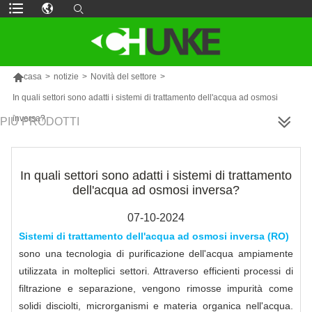

casa
>
notizie
>
Novità del settore
>
In quali settori sono adatti i sistemi di trattamento dell'acqua ad osmosi
inversa?
PIÙ PRODOTTI
In quali settori sono adatti i sistemi di trattamento
dell'acqua ad osmosi inversa?
07-10-2024
Sistemi di trattamento dell'acqua ad osmosi inversa (RO)
sono una tecnologia di purificazione dell'acqua ampiamente
utilizzata in molteplici settori. Attraverso efficienti processi di
filtrazione e separazione, vengono rimosse impurità come
solidi disciolti, microrganismi e materia organica nell'acqua.