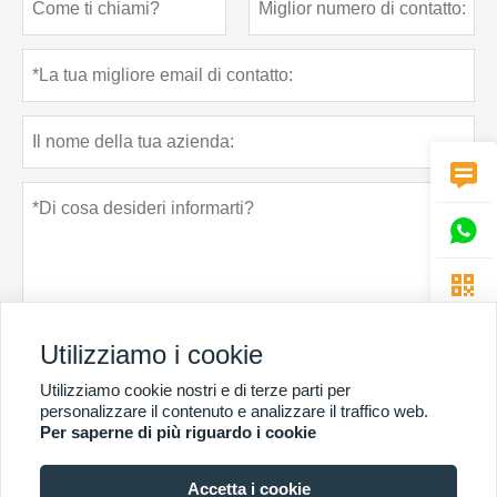



Utilizziamo i cookie
Utilizziamo cookie nostri e di terze parti per
Politica sulla riservatezza
presentare
personalizzare il contenuto e analizzare il traffico web.
Per saperne di più riguardo i cookie
Accetta i cookie
PIÙ SERVIZI