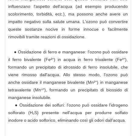
influenzano l'aspetto dell'acqua (ad esempio producendo
scolorimento, torbidità, ecc.), ma possono anche avere un
impatto negativo sulla salute umana. L'ozono può convertire
queste sostanze nocive in forme innocue o facilmente
rimovibili tramite reazioni di ossidazione.
● Ossidazione di ferro e manganese: l'ozono può ossidare
il ferro bivalente (Fe²⁺) in acqua in ferro trivalente (Fe³⁺),
formando un precipitato di idrossido di ferro insolubile, che
viene rimosso dall'acqua. Allo stesso modo, l'ozono può
anche ossidare il manganese bivalente (Mn²⁺) in manganese
tetravalente (Mn⁴⁺), formando un precipitato di biossido di
manganese insolubile.
● Ossidazione dei solfuri: l'ozono può ossidare l'idrogeno
solforato (H₂S) presente nell'acqua per produrre solfato
inodore o acido solforico, eliminando così gli odori dall'acqua.