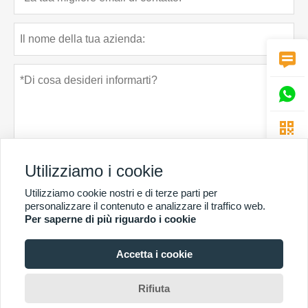



Utilizziamo i cookie
Utilizziamo cookie nostri e di terze parti per
Politica sulla riservatezza
presentare
personalizzare il contenuto e analizzare il traffico web.
Per saperne di più riguardo i cookie
Accetta i cookie
PIÙ SERVIZI
Copyright di © Guangzhou Chunke Environmental Technology Co. Ltd. E-mail:
Rifiuta
david@gzchunke.com