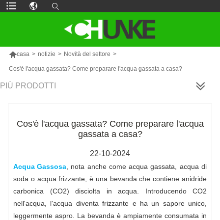

casa
>
notizie
>
Novità del settore
>
Cos'è l'acqua gassata? Come preparare l'acqua gassata a casa?
PIÙ PRODOTTI
Cos'è l'acqua gassata? Come preparare l'acqua
gassata a casa?
22-10-2024
Acqua Gassosa
, nota anche come acqua gassata, acqua di
soda o acqua frizzante, è una bevanda che contiene anidride
carbonica (CO2) disciolta in acqua. Introducendo CO2
nell'acqua, l'acqua diventa frizzante e ha un sapore unico,
leggermente aspro. La bevanda è ampiamente consumata in