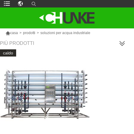

casa
>
prodotti
>
soluzioni per acqua industriale
PIÙ PRODOTTI
caldo