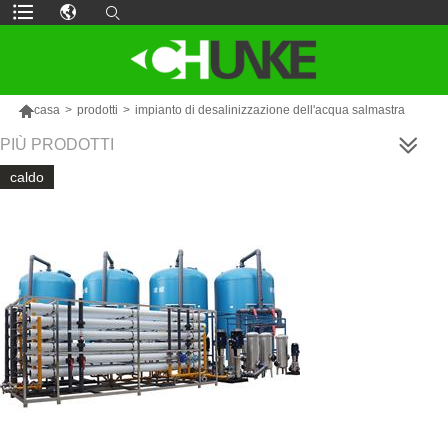

casa
>
prodotti
>
impianto di desalinizzazione dell'acqua salmastra
PIÙ PRODOTTI
caldo