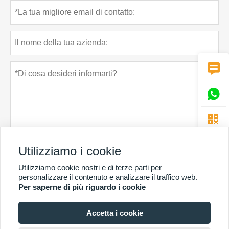



Utilizziamo i cookie
Politica sulla riservatezza
presentare
Utilizziamo cookie nostri e di terze parti per
personalizzare il contenuto e analizzare il traffico web.
Per saperne di più riguardo i cookie
Accetta i cookie
PIÙ SERVIZI