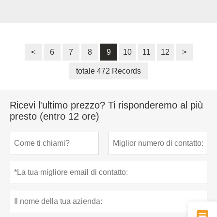
<
6
7
8
9
10
11
12
>
totale 472 Records
Ricevi l'ultimo prezzo? Ti risponderemo al più
presto (entro 12 ore)
