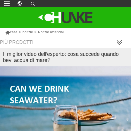

casa
>
notizie
>
Notizie aziendali
PIÙ PRODOTTI
Il miglior video dell'esperto: cosa succede quando
bevi acqua di mare?