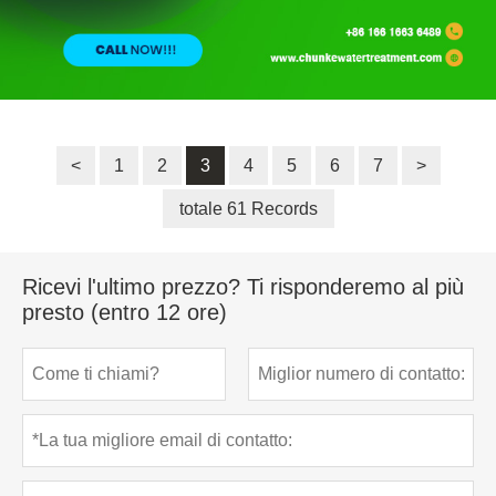
<
1
2
3
4
5
6
7
>
totale 61 Records
Ricevi l'ultimo prezzo? Ti risponderemo al più
presto (entro 12 ore)